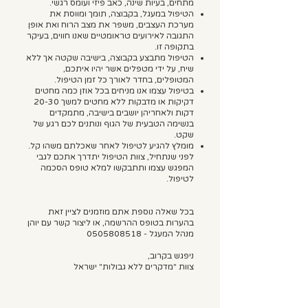
מתחים, בעיות שינה, כאב פיזי ועומס רגשי.
הטיפול במעגל, בקבוצה, תומך ומווסת את
מערכת העצבים, משפר את מצב הרוח ואת אופן
התגובה לאירועים טראומטיים שאנו חווים, בעיקר
בתקופה זו.
הטיפול מתבצע בקבוצה, בישיבה שקטה אך ללא
שיח, על ידי מטפלים אשר יהיו איתכם,
המטופלים, בחדר לאורך כל זמן הטיפול.
בטיפול עצמו אנו מניחים בכל אוזן כמה מחטים
דקיקות או מדבקות ללא מחטים למשך 20-30
דקות ולאחריהן יושבים בישיבה, מתמקדים
בנשימה הטבעית של הגוף ונותנים לכם רגע של
שקט.
מומלץ להגיע לטיפול לאחר שאכלתם משהו קל.
לפני שנתחיל, צוות הטיפול יתדרך אתכם לגבי
המפגש עצמו ותתבקשו למלא טופס הסכמה
לטיפול.
בכל שאלה נוספת אתם מוזמנים לציין זאת
בהערות בטופס ההרשמה, או ליצור קשר עם יוהן
מנהל המעגל -
0505808518
ניפגש בקרוב,
צוות "מדקרים ללא גבולות" ישראל