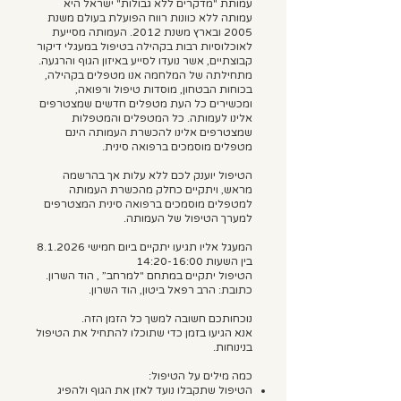
עמותת "מדקרים ללא גבולות" ישראל היא
עמותה ללא כוונות רווח הפועלת בעולם משנת
2005 ובארץ משנת 2012. העמותה מסייעת
לאוכלוסיות רבות בקהילה בטיפול במעגלי דיקור
קבוצתיים, אשר נועדו לסייע באיזון הגוף והרגעה.
מתחילתה של המלחמה אנו מטפלים בקהילה,
בכוחות הבטחון, מוסדות טיפול ורפואה,
ומכשירים כל העת מטפלים חדשים שמצטרפים
אלינו לעמותה. כל המטפלים והמטפלות
שמצטרפים אלינו להכשרת העמותה הינם
מטפלים מוסמכים ברפואה סינית.
הטיפול יוענק לכם ללא עלות אך בהרשמה
מראש, ויתקיים כחלק מהכשרת העמותה
למטפלים מוסמכים ברפואה סינית המצטרפים
למערך הטיפול של העמותה.
המעגל אליו תגיעו יתקיים ביום חמישי 8.1.2026
בין השעות 14:20-16:00
הטיפול יתקיים במתחם "למרחב” , הוד השרון.
כתובת: הרב רפאל ביטון, הוד השרון.
נוכחותכם חשובה למשך כל הזמן הזה.
אנא הגיעו בזמן כדי שתוכלו להתחיל את הטיפול
בנינוחות.
כמה מילים על הטיפול:
הטיפול שתקבלו נועד לאזן את הגוף ולהפיג